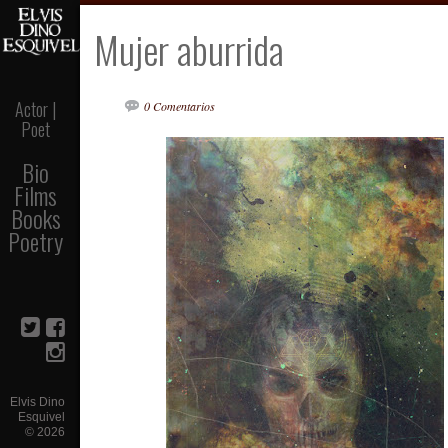
Mujer aburrida
Actor |
0 Comentarios
Poet
Bio
Films
Books
Poetry
Elvis Dino
Esquivel
©
2026