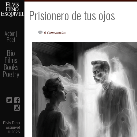
Prisionero de tus ojos
Actor |
0 Comentarios
Poet
Bio
Films
Books
Poetry
Elvis Dino
Esquivel
©
2026