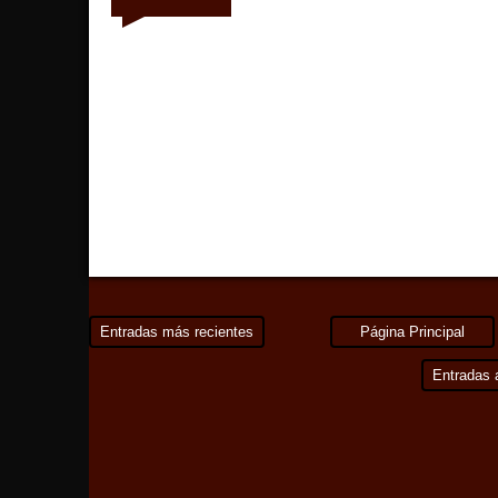
Entradas más recientes
Página Principal
Entradas 