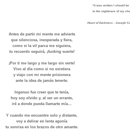
“It was written I should be
to the nightmare of my cho
Heart of Darkness
- Joseph C
Antes de partir mi mente me advierte
que silenciosa, inesperada y fiera,
como si la vil parca me siguiera,
tu recuerdo seguirá, ¡
fucking
suerte!
¡Por ti me largo y me largo sin verte!
Vivo al día como si no existiera
y viajo con mi mente prisionera
ante la idea de jamás tenerte.
Ingenuo fue creer que te tenía,
hoy soy olvido y, al ser un errante,
iré a donde pueda llamarte mía…
Y cuando me encuentre solo y distante,
voy a delirar en lenta agonía
tu sonrisa en los brazos de otro amante.