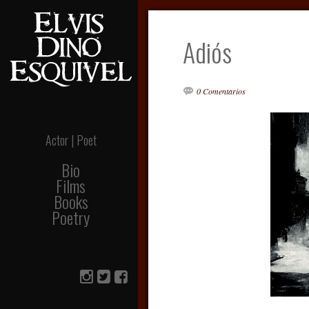
Adiós
0 Comentarios
Actor | Poet
Bio
Films
Books
Poetry