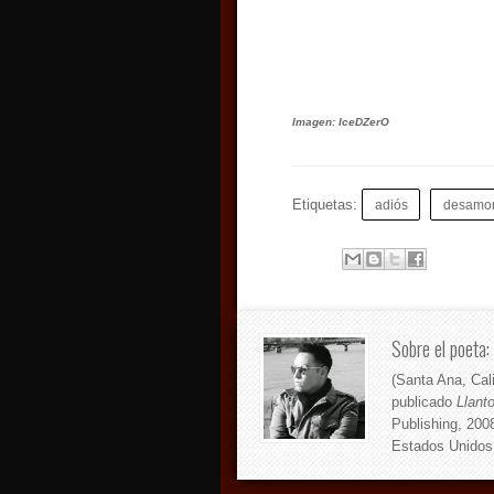
Imagen:
IceDZerO
Etiquetas:
adiós
desamo
Sobre el poeta:
(Santa Ana, Cal
publicado
Llanto
Publishing, 200
Estados Unidos