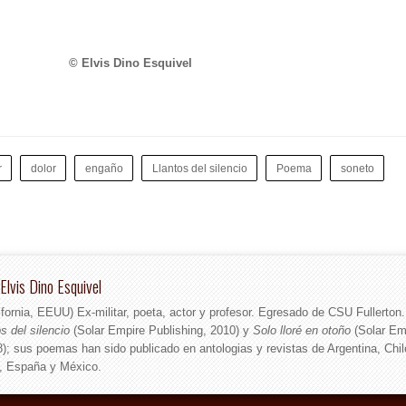
© Elvis Dino Esquivel
r
dolor
engaño
Llantos del silencio
Poema
soneto
Elvis Dino Esquivel
ifornia, EEUU) Ex-militar, poeta, actor y profesor. Egresado de CSU Fullerton
s del silencio
(Solar Empire Publishing, 2010) y
Solo lloré en otoño
(Solar Em
8); sus poemas han sido publicado en antologias y revistas de Argentina, Chil
, España y México.