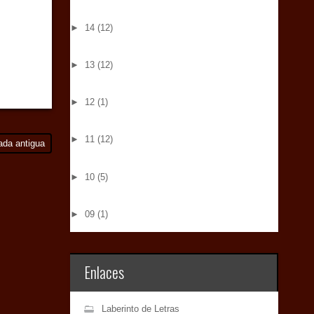
►
14
(12)
►
13
(12)
►
12
(1)
►
11
(12)
ada antigua
►
10
(5)
►
09
(1)
Enlaces
Laberinto de Letras