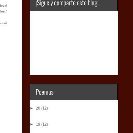
¡Sigue y comparte este blog!
 loyal
ice.”
onrad
Poemas
►
20
(12)
►
19
(12)