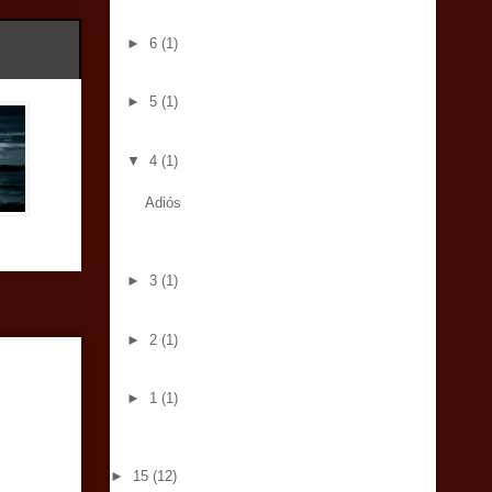
►
6
(1)
►
5
(1)
▼
4
(1)
Adiós
►
3
(1)
►
2
(1)
►
1
(1)
►
15
(12)