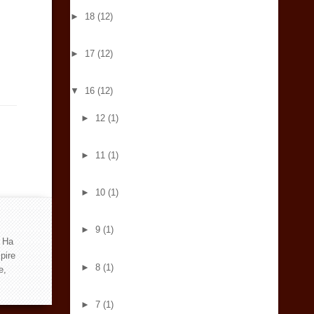
►
18
(12)
►
17
(12)
▼
16
(12)
►
12
(1)
►
11
(1)
►
10
(1)
►
9
(1)
. Ha
pire
►
8
(1)
e,
►
7
(1)