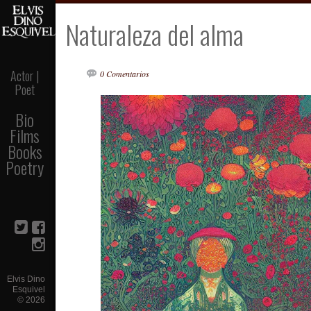
Naturaleza del alma
Actor |
0 Comentarios
Poet
Bio
Films
Books
Poetry
Elvis Dino
Esquivel
©
2026