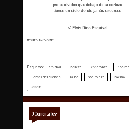
¡no te olvides que debajo de tu corteza
tienes un cielo donde jamás oscurece!
© Elvis Dino Esquivel
Imagen:
sarramedj
Etiquetas:
amistad
belleza
esperanza
inspira
Llantos del silencio
musa
naturaleza
Poema
soneto
0 Comentarios: