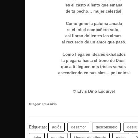
¡es el casto aliento que emana
de tu pecho… mujer celestial!
Como gime la paloma amada
si el infiel compañero voló,
así lloran dolientes las almas
al recuerdo de un amor que pasó.
Como llega en ideales exhalados
la plegaria hasta el trono de Dios,
qué a ti lleguen mis tristes versos
ascendiendo en sus alas… ¡mi adiós!
© Elvis Dino Esquivel
Imagen:
aquasixio
Etiquetas:
adiós
desamor
desconsuelo
desilu
dolor
engaño
Llantos del silencio
mujer
P