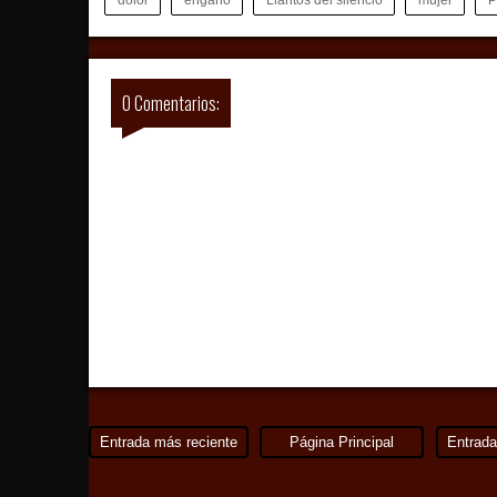
0 Comentarios:
Entrada más reciente
Página Principal
Entrada