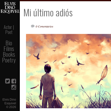
Mi último adiós
Actor |
0 Comentarios
Poet
Bio
Films
Books
Poetry
Elvis Dino
Esquivel
©
2026