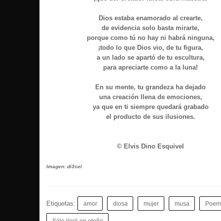
Dios estaba enamorado al crearte,
de evidencia solo basta mirarte,
porque como tú no hay ni habrá ninguna,
¡todo lo que Dios vio, de tu figura,
a un lado se apartó de tu escultura,
para apreciarte como a la luna!
En su mente, tu grandeza ha dejado
una creación llena de emociones,
ya que en ti siempre quedará grabado
el producto de sus ilusiones.
© Elvis Dino Esquivel
Imagen: di3sel
Etiquetas:
amor
diosa
mujer
musa
Poem
Sólo lloré en otoño