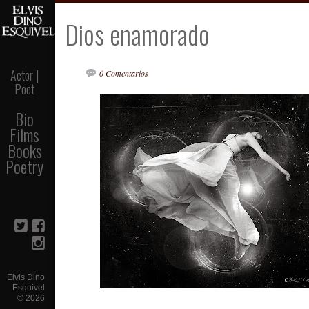
Dios enamorado
Actor |
0 Comentarios
Poet
Bio
Films
Books
Poetry
Elvis Dino
Esquivel
©
2026