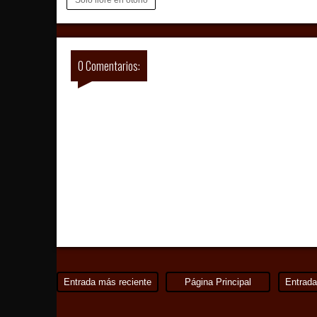
0 Comentarios:
Entrada más reciente
Página Principal
Entrada