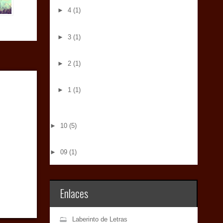
►
4
(1)
►
3
(1)
►
2
(1)
►
1
(1)
►
10
(5)
►
09
(1)
Enlaces
Laberinto de Letras