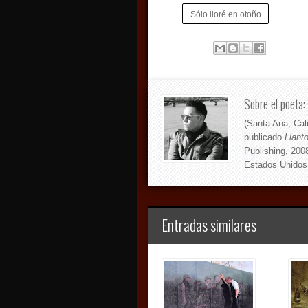
Sólo lloré en otoño
Sobre el poeta:
(Santa Ana, Cal
publicado
Llanto
Publishing, 200
Estados Unidos
Entradas similares