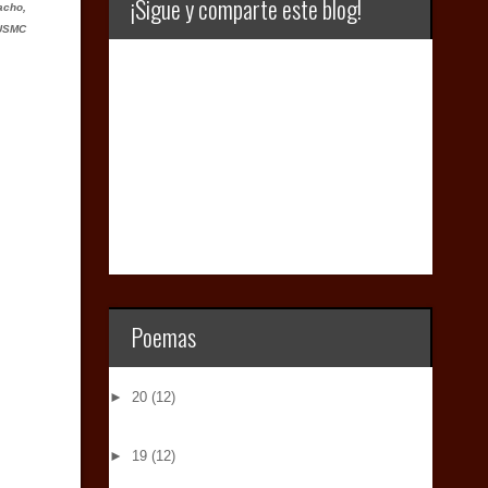
¡Sigue y comparte este blog!
acho,
 USMC
Poemas
►
20
(12)
►
19
(12)