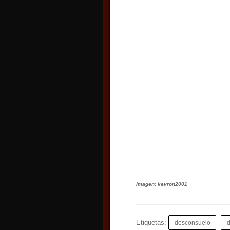
Imagen: kevron2001
Etiquetas:
desconsuelo
d