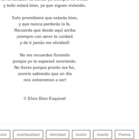
y todo estará bien, ya que sigues viviendo.
Solo prométeme que estarás bien,
y que nunca perderás la fe.
Recuerda que desde aquí arriba
¡siempre con amor te cuidaré
y de ti jamás me olvidaré!
No me recuerdes llorando
porque yo te esperaré sonriendo.
No llores porque pronto me fui,
¡sonríe sabiendo que un día
nos volveremos a ver!
© Elvis Dino Esquivel
olor
espiritualidad
eternidad
ilusión
muerte
Poema