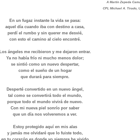
A Martin Zepeda Cam
CPL Michael A. Tirado,
En un fugaz instante la vida se pasa:
aquel día cuando iba con destino a casa,
perdí el rumbo y sin querer me desvié,
con esto el camino al cielo encontré.
Los ángeles me recibieron y me dejaron entrar.
Ya no había frío ni mucho menos dolor;
se sintió como un nuevo despertar,
como el sueño de un hogar
que durará para siempre.
Desperté convertido en un nuevo ángel,
tal como se convertirá todo el mundo,
porque todo el mundo vivirá de nuevo.
Con mi nueva piel sonrío por saber
que un día nos volveremos a ver.
Estoy protegido aquí en mis alas
y jamás me olvidaré que lo fuiste todo,
en tu corazón es donde yo siempre he vivido