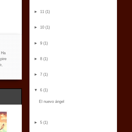
►
11
(1)
►
10
(1)
►
9
(1)
. Ha
pire
►
8
(1)
e,
►
7
(1)
▼
6
(1)
El nuevo ángel
►
5
(1)