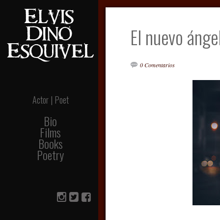
El nuevo ánge
0 Comentarios
Actor | Poet
Bio
Films
Books
Poetry