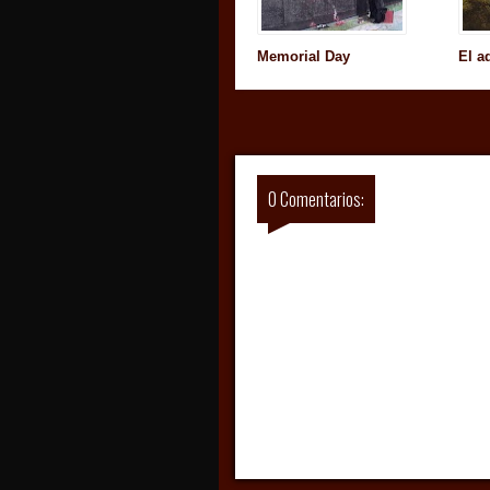
Memorial Day
El a
0 Comentarios: