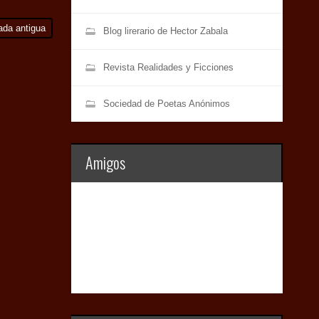
ada antigua
Blog lirerario de Hector Zabala
Revista Realidades y Ficciones
Sociedad de Poetas Anónimos
Amigos