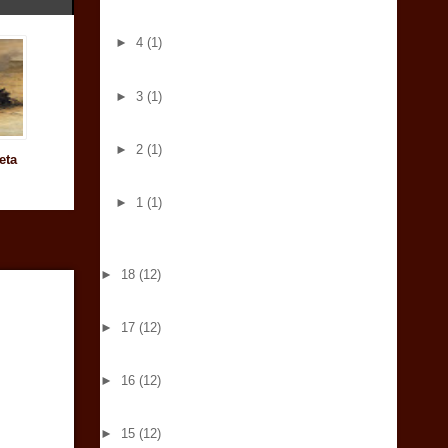
►
4
(1)
►
3
(1)
►
2
(1)
eta
►
1
(1)
►
18
(12)
►
17
(12)
►
16
(12)
►
15
(12)