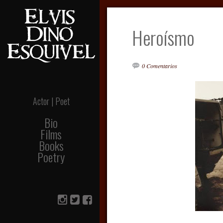
Heroísmo
0 Comentarios
Actor | Poet
Bio
Films
Books
Poetry