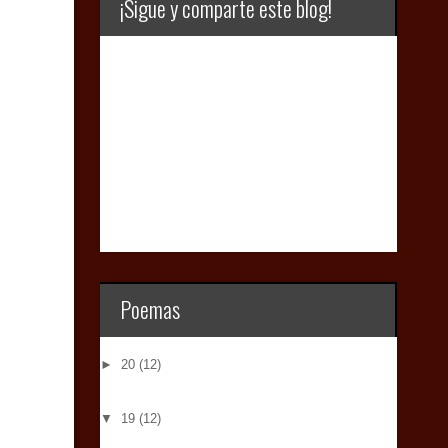
¡Sigue y comparte este blog!
Poemas
►
20
(12)
▼
19
(12)