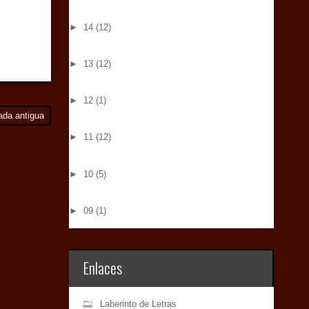
►
14
(12)
►
13
(12)
►
12
(1)
ada antigua
►
11
(12)
►
10
(5)
►
09
(1)
Enlaces
Laberinto de Letras