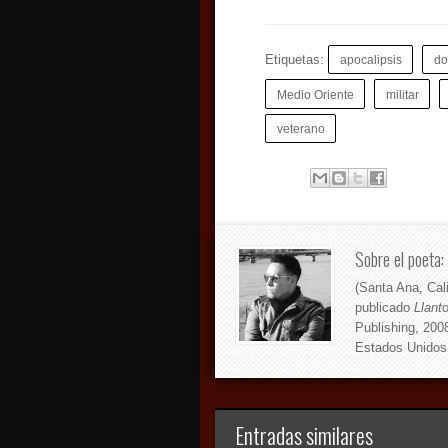
Etiquetas:
apocalipsis
do
Medio Oriente
militar
veterano
Sobre el poeta:
(Santa Ana, Cal
publicado
Llanto
Publishing, 200
Estados Unidos
Entradas similares