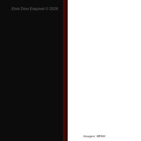
Elvis Dino Esquivel ©
2026
Imagen:
MFAH