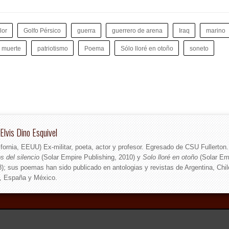
lor
Golfo Pérsico
guerra
guerrero de arena
Iraq
marino
muerte
patriotismo
Poema
Sólo lloré en otoño
soneto
Elvis Dino Esquivel
ifornia, EEUU) Ex-militar, poeta, actor y profesor. Egresado de CSU Fullerton
s del silencio
(Solar Empire Publishing, 2010) y
Solo lloré en otoño
(Solar Em
8); sus poemas han sido publicado en antologias y revistas de Argentina, Chil
, España y México.