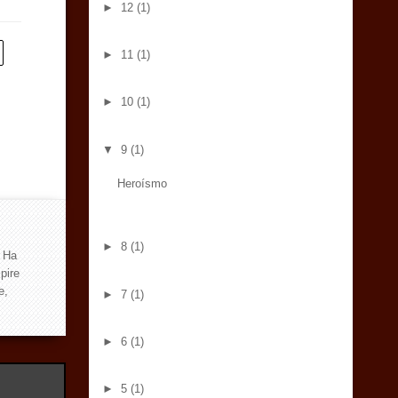
►
12
(1)
►
11
(1)
►
10
(1)
▼
9
(1)
Heroísmo
►
8
(1)
. Ha
pire
e,
►
7
(1)
►
6
(1)
►
5
(1)